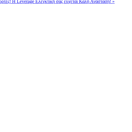
ορτές!
H Leverage Ελεγκτική σας εύχεται Καλή Ανάσταση! »