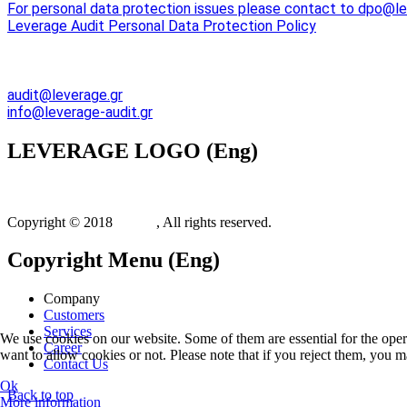
For personal data protection issues please contact to dpo@le
Leverage Audit Personal Data Protection Policy
Emal Adresses:
audit@leverage.gr
info@leverage-audit.gr
LEVERAGE
LOGO (Eng)
Copyright © 2018
Xit.gr
, All rights reserved.
Copyright
Menu (Eng)
Company
Customers
Services
We use cookies on our website. Some of them are essential for the opera
Career
want to allow cookies or not. Please note that if you reject them, you may
Contact Us
Ok
Back to top
More information