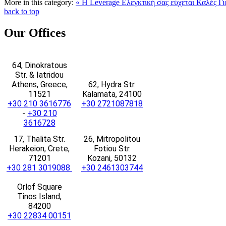
More in this category:
« Η Leverage Ελεγκτική σας εύχεται Καλές Γι
back to top
Our
Offices
64, Dinokratous
Str. & Iatridou
Athens, Greece,
62, Hydra Str.
11521
Kalamata, 24100
+30 210 3616776
+30 2721087818
-
+30 210
3616728
17, Thalita Str.
26, Mitropolitou
Herakeion, Crete,
Fotiou Str.
71201
Kozani, 50132
+30 281 3019088
+30 2461303744
Orlof Square
Tinos Island,
84200
+30 22834 00151