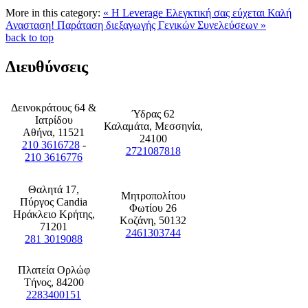
More in this category:
« Η Leverage Ελεγκτική σας εύχεται Καλή
Ανασταση!
Παράταση διεξαγωγής Γενικών Συνελεύσεων »
back to top
Διευθύνσεις
Δεινοκράτους 64 &
Ύδρας 62
Ιατρίδου
Καλαμάτα, Μεσσηνία,
Αθήνα, 11521
24100
210 3616728
-
2721087818
210 3616776
Θαλητά 17,
Μητροπολίτου
Πύργος Candia
Φωτίου 26
Ηράκλειο Κρήτης,
Κοζάνη, 50132
71201
2461303744
281 3019088
Πλατεία Ορλώφ
Τήνος, 84200
2283400151