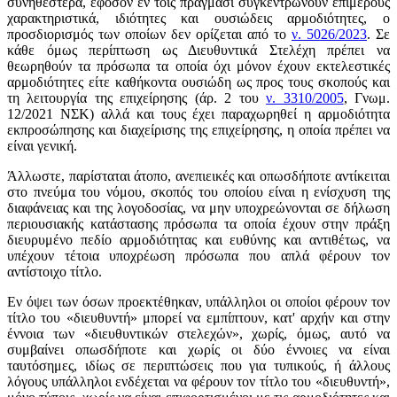
συνηθέστερα, εφόσον εν τοις πράγμασι συγκεντρώνουν επιμέρους
χαρακτηριστικά, ιδιότητες και ουσιώδεις αρμοδιότητες, ο
προσδιορισμός των οποίων δεν ορίζεται από το
ν. 5026/2023
. Σε
κάθε όμως περίπτωση ως Διευθυντικά Στελέχη πρέπει να
θεωρηθούν τα πρόσωπα τα οποία όχι μόνον έχουν εκτελεστικές
αρμοδιότητες είτε καθήκοντα ουσιώδη ως προς τους σκοπούς και
τη λειτουργία της επιχείρησης (άρ. 2 του
ν. 3310/2005
, Γνωμ.
12/2021 ΝΣΚ) αλλά και τους έχει παραχωρηθεί η αρμοδιότητα
εκπροσώπησης και διαχείρισης της επιχείρησης, η οποία πρέπει να
είναι γενική.
Άλλωστε, παρίσταται άτοπο, ανεπιεικές και οπωσδήποτε αντίκειται
στο πνεύμα του νόμου, σκοπός του οποίου είναι η ενίσχυση της
διαφάνειας και της λογοδοσίας, να μην υποχρεώνονται σε δήλωση
περιουσιακής κατάστασης πρόσωπα τα οποία έχουν στην πράξη
διευρυμένο πεδίο αρμοδιότητας και ευθύνης και αντιθέτως, να
υπέχουν τέτοια υποχρέωση πρόσωπα που απλά φέρουν τον
αντίστοιχο τίτλο.
Εν όψει των όσων προεκτέθηκαν, υπάλληλοι οι οποίοι φέρουν τον
τίτλο του «διευθυντή» μπορεί να εμπίπτουν, κατ' αρχήν και στην
έννοια των «διευθυντικών στελεχών», χωρίς, όμως, αυτό να
συμβαίνει οπωσδήποτε και χωρίς οι δύο έννοιες να είναι
ταυτόσημες, ιδίως σε περιπτώσεις που για τυπικούς, ή άλλους
λόγους υπάλληλοι ενδέχεται να φέρουν τον τίτλο του «διευθυντή»,