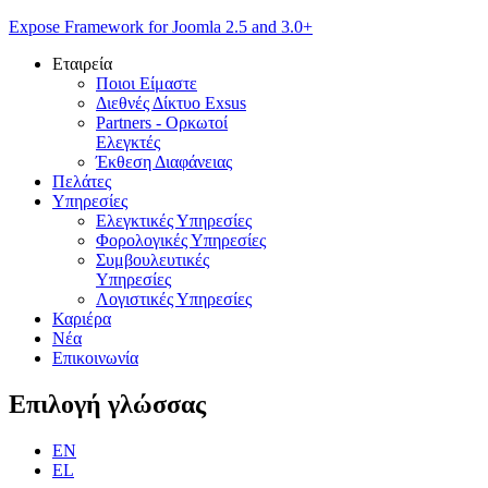
Expose Framework for Joomla 2.5 and 3.0+
Εταιρεία
Ποιοι Είμαστε
Διεθνές Δίκτυο Exsus
Partners - Ορκωτοί
Ελεγκτές
Έκθεση Διαφάνειας
Πελάτες
Υπηρεσίες
Ελεγκτικές Υπηρεσίες
Φορολογικές Υπηρεσίες
Συμβουλευτικές
Υπηρεσίες
Λογιστικές Υπηρεσίες
Καριέρα
Νέα
Επικοινωνία
Επιλογή
γλώσσας
EN
EL