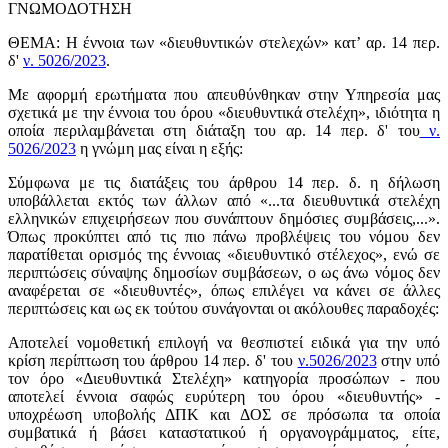
ΓΝΩΜΟΔΟΤΗΣΗ
ΘΕΜΑ: Η έννοια των «διευθυντικών στελεχών» κατ’ αρ. 14 περ.
δ'
ν. 5026/2023
.
Με αφορμή ερωτήματα που απευθύνθηκαν στην Υπηρεσία μας
σχετικά με την έννοια του όρου «διευθυντικά στελέχη», ιδιότητα η
οποία περιλαμβάνεται στη διάταξη του αρ. 14 περ. δ' του
ν.
5026/2023
η γνώμη μας είναι η εξής:
Σύμφωνα με τις διατάξεις του άρθρου 14 περ. δ. η δήλωση
υποβάλλεται εκτός των άλλων από «...τα διευθυντικά στελέχη
ελληνικών επιχειρήσεων που συνάπτουν δημόσιες συμβάσεις,...».
Όπως προκύπτει από τις πιο πάνω προβλέψεις του νόμου δεν
παρατίθεται ορισμός της έννοιας «διευθυντικό στέλεχος», ενώ σε
περιπτώσεις σύναψης δημοσίων συμβάσεων, ο ως άνω νόμος δεν
αναφέρεται σε «διευθυντές», όπως επιλέγει να κάνει σε άλλες
περιπτώσεις και ως εκ τούτου συνάγονται οι ακόλουθες παραδοχές:
Αποτελεί νομοθετική επιλογή να θεσπιστεί ειδικά για την υπό
κρίση περίπτωση του άρθρου 14 περ. δ' του
ν.5026/2023
στην υπό
τον όρο «Διευθυντικά Στελέχη» κατηγορία προσώπων - που
αποτελεί έννοια σαφώς ευρύτερη του όρου «διευθυντής» -
υποχρέωση υποβολής ΔΠΚ και ΔΟΣ σε πρόσωπα τα οποία
συμβατικά ή βάσει καταστατικού ή οργανογράμματος, είτε,