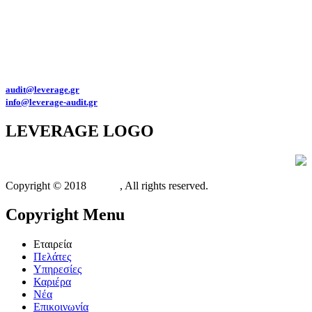
Για θέματα προστασίας προσωπικών δεδομένων παρακαλώ επικοινωνήστε
στο
dpo@leverage-audit.gr
Πολιτική προστασίας προσωπικών δεδομένων της Leverage Eλεγκτική Α.Ε.
Αριθμός Γ.Ε.ΜΗ. : 145992501000
Διευθύνσεις email:
audit@leverage.gr
info@leverage-audit.gr
LEVERAGE
LOGO
Copyright © 2018
Xit.gr
, All rights reserved.
Copyright
Menu
Εταιρεία
Πελάτες
Υπηρεσίες
Καριέρα
Νέα
Επικοινωνία