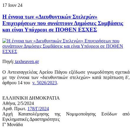
17
Ιουν
24
Η έννοια των «Διευθυντικών Στελεχών»
Επιχειρήσεων που συνάπτουν Δημόσιες Συμβάσεις
και είναι Υπόχρεοι σε ΠΟΘΕΝ ΕΣΧΕΣ
Πηγή:
taxheaven.gr
Ο Αντεισαγγελέας Αρείου Πάγου εξέδωσε γνωμοδότηση σχετικά
με την έννοια των «διευθυντικών στελεχών» κατά περίπτωση δ',
άρθρου 14 του
ν. 5026/2023
.
ΕΛΛΗΝΙΚΗ ΔΗΜΟΚΡΑΤΙΑ
Αθήνα, 2/5/2024
Αριθ. Πρωτ.
178/Γ/2024
Αρχή Καταπολέμησης της Νομιμοποίησης Εσόδων από
Εγκληματικές Δραστηριότητες
Γ' Μονάδα