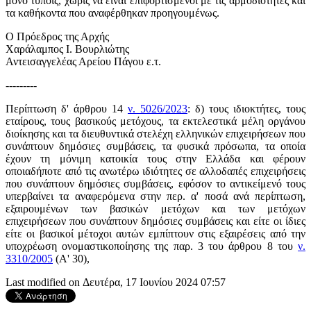
μόνο τύποις, χωρίς να είναι επιφορτισμένοι με τις αρμοδιότητες και
τα καθήκοντα που αναφέρθηκαν προηγουμένως.
Ο Πρόεδρος της Αρχής
Χαράλαμπος Ι. Βουρλιώτης
Αντεισαγγελέας Αρείου Πάγου ε.τ.
---------
Περίπτωση δ' άρθρου 14
ν. 5026/2023
: δ) τους ιδιοκτήτες, τους
εταίρους, τους βασικούς μετόχους, τα εκτελεστικά μέλη οργάνου
διοίκησης και τα διευθυντικά στελέχη ελληνικών επιχειρήσεων που
συνάπτουν δημόσιες συμβάσεις, τα φυσικά πρόσωπα, τα οποία
έχουν τη μόνιμη κατοικία τους στην Ελλάδα και φέρουν
οποιαδήποτε από τις ανωτέρω ιδιότητες σε αλλοδαπές επιχειρήσεις
που συνάπτουν δημόσιες συμβάσεις, εφόσον το αντικείμενό τους
υπερβαίνει τα αναφερόμενα στην περ. α' ποσά ανά περίπτωση,
εξαιρουμένων των βασικών μετόχων και των μετόχων
επιχειρήσεων που συνάπτουν δημόσιες συμβάσεις και είτε οι ίδιες
είτε οι βασικοί μέτοχοι αυτών εμπίπτουν στις εξαιρέσεις από την
υποχρέωση ονομαστικοποίησης της παρ. 3 του άρθρου 8 του
ν.
3310/2005
(Α' 30),
Last modified on Δευτέρα, 17 Ιουνίου 2024 07:57