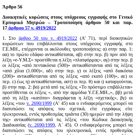
Άρθρο 56
Διοικητικές κυρώσεις στους υπόχρεους εγγραφής στο Γενικό
Εμπορικό Μητρώο – Τροποποίηση άρθρου 50 και παρ.
17
άρθρου 57 ν. 4919/2022
1. Στο
άρθρο 50 του ν. 4919/2022
(Α’ 71), περί διοικητικών
κυρώσεων που επιβάλλονται στους υπόχρεους εγγραφής στο
Γ.Ε.ΜΗ., επέρχονται οι ακόλουθες τροποποιήσεις: α) στην παρ. 1:
αα) το πρώτο εδάφιο αντικαθίσταται, αβ) στην περ. β) πριν από τη
λέξη «e-Υ.Μ.Σ» προστίθεται η λέξη «πλατφόρμας», αγ) στην περ. β
οι λέξεις «από πεντακόσια (500)» αντικαθίστανται από τις λέξεις
«από χίλια (1.000)», αδ) στην περ. γ) οι λέξεις «από διακόσια
(200)» αντικαθίστανται από τις λέξεις «από εκατό (100)», αε) οι
περ. ε) έως η) αντικαθίστανται, αστ) οι περ. θ) και ι) καταργούνται,
β) στην παρ. 2: βα) μετά από τις λέξεις «Το πρόστιμο επιβάλλεται»
προστίθενται οι λέξεις «, από την αρμόδια Υ.Γ.Ε.ΜΗ.,», ββ) μετά
από τη λέξη «κατόπιν» διαγράφεται η λέξη «σχετικής», βγ) οι
λέξεις «του
ν. 2690/1999
(Α' 45) και ο ενδιαφερόμενος μπορεί να
διατυπώσει τις απόψεις του σχετικά, είτε εγγράφως είτε
ηλεκτρονικά, εντός προθεσμίας τριάντα (30) ημερών από την λήψη
της» αντικαθίσταται από τις λέξεις «του Κώδικα Διοικητικής
Διαδικασίας (
ν. 2690/1999
, Α΄ 45). Ο ενδιαφερόμενος μπορεί να
διατυπώσει τις απόψεις του ηλεκτρονικά, εντός προθεσμίας