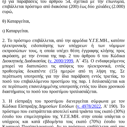
η) για παραβάσεις του άρθρου 54, σχετικά με την επωνυμία,
επιβάλλεται πρόστιμο από διακόσια (200) έως δύο χιλιάδες (2.000)
ευρώ,
θ) Καταργείται,
ι) Καταργείται.
2. Το πρόστιμο επιβάλλεται, από την αρμόδια Υ.Γ.Ε.ΜΗ., κατόπιν
ηλεκτρονικής ειδοποίησης των υπόχρεων ή των νόμιμων
εκπροσώπων τους, η οποία υπέχει θέση έγγραφης κλήσης προς
ακρόαση, με την έννοια της παρ. 2 του άρθρου 6 του Κώδικα
Διοικητικής Διαδικασίας (
ν. 2690/1999
, Α΄ 45). Ο ενδιαφερόμενος
μπορεί να διατυπώσει τις απόψεις του ηλεκτρονικά, εντός
προθεσμίας δεκαπέντε (15) ημερών από τη λήψη της. Σε
περίπτωση υποτροπής για την ίδια παράβαση εντός τριετίας, το
ποσό του επιβαλλόμενου προστίμου της παρ. 1 διπλασιάζεται και
σε περίπτωση επανειλημμένης υποτροπής εντός του ίδιου χρονικού
διαστήματος το ποσό του προστίμου τριπλασιάζεται.
3. Η είσπραξη του προστίμου διενεργείται σύμφωνα με τον
Κώδικα Είσπραξης Δημοσίων Εσόδων (
ν. 4978/2022
, Α’ 190). Το
πρόστιμο που εισπράττεται αποτελεί κατά τριάντα τοις εκατό (30%)
έσοδο του επιμελητηρίου της Υ.Γ.Ε.ΜΗ. στην οποία υπάγεται ο
υπόχρεος και κατά εβδομήντα τοις εκατό (70%) έσοδο του
Κρατικού Προϋπολογισμού. Αν το πρόστιμο επιβάλλεται από την