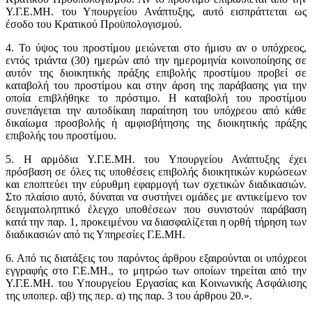
Υ.Γ.Ε.ΜΗ. του Υπουργείου Ανάπτυξης, αυτό εισπράττεται ως
έσοδο του Κρατικού Προϋπολογισμού.
4. Το ύψος του προστίμου μειώνεται στο ήμισυ αν ο υπόχρεος,
εντός τριάντα (30) ημερών από την ημερομηνία κοινοποίησης σε
αυτόν της διοικητικής πράξης επιβολής προστίμου προβεί σε
καταβολή του προστίμου και στην άρση της παράβασης για την
οποία επιβλήθηκε το πρόστιμο. Η καταβολή του προστίμου
συνεπάγεται την αυτοδίκαιη παραίτηση του υπόχρεου από κάθε
δικαίωμα προσβολής ή αμφισβήτησης της διοικητικής πράξης
επιβολής του προστίμου.
5. Η αρμόδια Υ.Γ.Ε.ΜΗ. του Υπουργείου Ανάπτυξης έχει
πρόσβαση σε όλες τις υποθέσεις επιβολής διοικητικών κυρώσεων
και εποπτεύει την εύρυθμη εφαρμογή των σχετικών διαδικασιών.
Στο πλαίσιο αυτό, δύναται να συστήνει ομάδες με αντικείμενο τον
δειγματοληπτικό έλεγχο υποθέσεων που συνιστούν παράβαση
κατά την παρ. 1, προκειμένου να διασφαλίζεται η ορθή τήρηση των
διαδικασιών από τις Υπηρεσίες Γ.Ε.ΜΗ.
6. Από τις διατάξεις του παρόντος άρθρου εξαιρούνται οι υπόχρεοι
εγγραφής στο Γ.Ε.ΜΗ., το μητρώο των οποίων τηρείται από την
Υ.Γ.Ε.ΜΗ. του Υπουργείου Εργασίας και Κοινωνικής Ασφάλισης
της υποπερ. αβ) της περ. α) της παρ. 3 του άρθρου 20.».