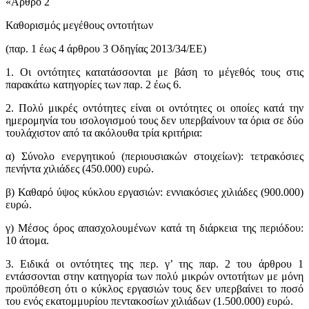
«Άρθρο 2
Καθορισμός μεγέθους οντοτήτων
(παρ. 1 έως 4 άρθρου 3 Οδηγίας 2013/34/ΕΕ)
1. Οι οντότητες κατατάσσονται με βάση το μέγεθός τους στις
παρακάτω κατηγορίες των παρ. 2 έως 6.
2. Πολύ μικρές οντότητες είναι οι οντότητες οι οποίες κατά την
ημερομηνία του ισολογισμού τους δεν υπερβαίνουν τα όρια σε δύο
τουλάχιστον από τα ακόλουθα τρία κριτήρια:
α) Σύνολο ενεργητικού (περιουσιακών στοιχείων): τετρακόσιες
πενήντα χιλιάδες (450.000) ευρώ.
β) Καθαρό ύψος κύκλου εργασιών: εννιακόσιες χιλιάδες (900.000)
ευρώ.
γ) Μέσος όρος απασχολουμένων κατά τη διάρκεια της περιόδου:
10 άτομα.
3. Ειδικά οι οντότητες της περ. γ’ της παρ. 2 του άρθρου 1
εντάσσονται στην κατηγορία των πολύ μικρών οντοτήτων με μόνη
προϋπόθεση ότι ο κύκλος εργασιών τους δεν υπερβαίνει το ποσό
του ενός εκατομμυρίου πεντακοσίων χιλιάδων (1.500.000) ευρώ.