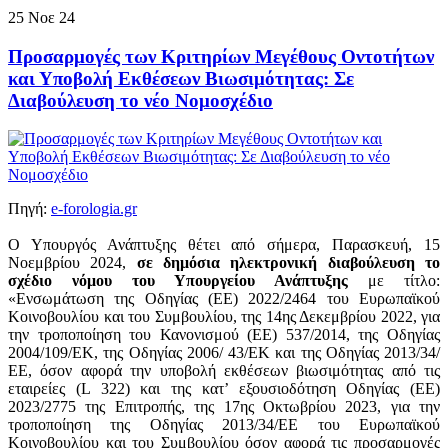
25
Νοε
24
Προσαρμογές των Κριτηρίων Μεγέθους Οντοτήτων
και Υποβολή Εκθέσεων Βιωσιμότητας: Σε
Διαβούλευση το νέο Νομοσχέδιο
Πηγή:
e-forologia.gr
Ο Υπουργός Ανάπτυξης θέτει από σήμερα, Παρασκευή, 15
Νοεμβρίου 2024,
σε δημόσια ηλεκτρονική διαβούλευση το
σχέδιο νόμου του Υπουργείου Ανάπτυξης
με τίτλο:
«Ενσωμάτωση της Οδηγίας (ΕΕ) 2022/2464 του Ευρωπαϊκού
Κοινοβουλίου και του Συμβουλίου, της 14ης Δεκεμβρίου 2022, για
την τροποποίηση του Κανονισμού (ΕΕ) 537/2014, της Οδηγίας
2004/109/ΕΚ, της Οδηγίας 2006/ 43/ΕΚ και της Οδηγίας 2013/34/
ΕΕ, όσον αφορά την υποβολή εκθέσεων βιωσιμότητας από τις
εταιρείες (L 322) και της κατ’ εξουσιοδότηση Οδηγίας (ΕΕ)
2023/2775 της Επιτροπής, της 17ης Οκτωβρίου 2023, για την
τροποποίηση της Οδηγίας 2013/34/ΕΕ του Ευρωπαϊκού
Κοινοβουλίου και του Συμβουλίου όσον αφορά τις προσαρμογές