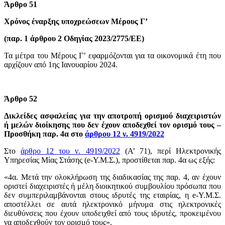
Άρθρο 51
Χρόνος έναρξης υποχρεώσεων Μέρους Γ’
(παρ. 1 άρθρου 2 Οδηγίας 2023/2775/ΕΕ)
Τα μέτρα του Μέρους Γ’ εφαρμόζονται για τα οικονομικά έτη που
αρχίζουν από 1ης Ιανουαρίου 2024.
Άρθρο 52
Δικλείδες ασφαλείας για την αποτροπή ορισμού διαχειριστών
ή μελών διοίκησης που δεν έχουν αποδεχθεί τον ορισμό τους –
Προσθήκη παρ. 4α στο
άρθρου 12 ν. 4919/2022
Στο
άρθρο 12 του ν. 4919/2022
(Α’ 71), περί Ηλεκτρονικής
Υπηρεσίας Μίας Στάσης (e-Υ.Μ.Σ.), προστίθεται παρ. 4α ως εξής:
«4α. Μετά την ολοκλήρωση της διαδικασίας της παρ. 4, αν έχουν
οριστεί διαχειριστές ή μέλη διοικητικού συμβουλίου πρόσωπα που
δεν συμπεριλαμβάνονται στους ιδρυτές της εταιρίας, η e-Υ.Μ.Σ.
αποστέλλει σε αυτά ηλεκτρονικό μήνυμα στις ηλεκτρονικές
διευθύνσεις που έχουν υποδειχθεί από τους ιδρυτές, προκειμένου
να αποδεχθούν τον ορισμό τους».