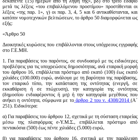
δεκαπέντε (15) ημερών από τη λήψη της», βδ) στο τρίτο εδάφιο
μετά τις λέξεις «του επιβαλλόμενου προστίμου» προστίθενται οι
λέξεις «της παρ. 1», γ) οι παρ. 3, 4, 5 και 6 αντικαθίστανται, και
κατόπιν νομοτεχνικών βελτιώσεων, το άρθρο 50 διαμορφώνεται ως
εξής:
«Άρθρο 50
Διοικητικές κυρώσεις που επιβάλλονται στους υπόχρεους εγγραφής
στο Γ.Ε.ΜΗ.
1. Για παραβάσεις του παρόντος, σε συνδυασμό με τις ειδικότερες
προβλέψεις για τις υποχρεώσεις δημοσιότητας, ανά εταιρική μορφή
του άρθρου 16, επιβάλλεται πρόστιμο από εκατό (100) έως εκατό
χιλιάδες (100.000) ευρώ, ανάλογα με τη βαρύτητα της παράβασης,
τον εταιρικό τύπο, την κατάσταση της οντότητας (ενεργή, σε
εκκαθάριση ή σε πτώχευση), την κατηγορία της οντότητας
(δημοσίου ενδιαφέροντος ή μη) ή την κατηγορία μεγέθους που
ανήκει η οντότητα, σύμφωνα με το
άρθρο 2 του ν. 4308/2014
(Α΄
251). Ειδικότερα:
α) Για παραβάσεις του άρθρου 12, σχετικά με τη σύσταση εταιρείας
μέσω της πλατφόρμας e-Υ.Μ.Σ., επιβάλλεται πρόστιμο από
πεντακόσια (500) έως πέντε χιλιάδες (5.000) ευρώ,
β) για παραβάσεις του άρθρου 16, σχετικά με την παράλειψη