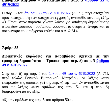
Εμπορικό Μητρώο – Αντικατάσταση παρ. 3
άρθρου 33 ν.
4919/2022
Η παρ. 3 του
άρθρου 33 του ν. 4919/2022
(Α’ 71), περί στοιχείων
προς καταχώριση των υπόχρεων εγγραφής αντικαθίσταται ως εξής:
«3. Όπου στον παρόντα γίνεται λόγος για απαίτηση δημοσίευσης
στοιχείων φυσικού προσώπου, νοούνται το ονοματεπώνυμο και το
πατρώνυμο του υπόχρεου καθώς και ο Α.Φ.Μ.».
Άρθρο 55
Διοικητικές κυρώσεις για παραβάσεις σχετικά με την
εμπορική δημοσιότητα – Τροποποίηση περ. δ) παρ. 5
άρθρου
49 ν. 4919/2022
Στην περ. δ) της παρ. 5 του
άρθρου 49 του ν. 4919/2022
(Α’ 71),
περί τελών Γενικού Εμπορικού Μητρώου, οι λέξεις «των
επιτροπών της υποπερ. γβ) της περ. γ) της παρ. 2» αντικαθίστανται
από τις λέξεις «των ομάδων της παρ. 5» και η περ. δ)
διαμορφώνεται ως εξής:
«δ) των ομάδων της παρ. 5 του άρθρου 50.».