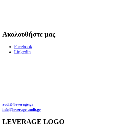
Ακολουθήστε
μας
Facebook
Linkedin
Για θέματα προστασίας προσωπικών δεδομένων παρακαλώ επικοινωνήστε
στο
dpo@leverage-audit.gr
Πολιτική προστασίας προσωπικών δεδομένων της Leverage Eλεγκτική Α.Ε.
Αριθμός Γ.Ε.ΜΗ. : 145992501000
Διευθύνσεις email:
audit@leverage.gr
info@leverage-audit.gr
LEVERAGE
LOGO