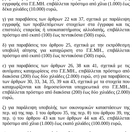
εγγραφής στο Γ.Ε.ΜΗ. επιβάλλεται πρόστιμο από χίλια (1.000) έως
δέκα χιλιάδες (10.000) ευρώ,
γ) για παραβάσεις των άρθρων 22 και 37, σχετικά με παράλειψη
εγγραφής των προβλεπόμενων στοιχείων στα έγγραφα και τις
επιστολές εταιρείας ή υποκαταστήματος αλλοδαπής, επιβάλλεται
πρόστιμο από εκατό (100) έως πεντακόσια (500) ευρώ,
δ) για παραβάσεις του άρθρου 25, σχετικά με την εκπρόθεσμη
υποβολή αίτησης για καταχώριση στο Γ.Ε.ΜΗ., επιβάλλεται
πρόστιμο από εκατό (100) έως πεντακόσια (500) ευρώ,
ε) για παραβάσεις των άρθρων 26, 38 και 41, σχετικά με τις
αυτόματες καταχωρίσεις στο Γ.Ε.ΜΗ., επιβάλλεται πρόστιμο από
διακόσια (200) έως δύο χιλιάδες (2.000) ευρώ, στ) για παραβάσεις
των άρθρων 30, 33, 34, 35, 39 και 43, σχετικά με τα στοιχεία που
καταχωρίζονται και δημοσιεύονται υποχρεωτικά στο Γ.Ε.ΜΗ.,
επιβάλλεται πρόστιμο από διακόσια (200) έως δύο χιλιάδες (2.000)
ευρώ,
ζ) για παράλειψη υποβολής των οικονομικών καταστάσεων της
περ. ια) της παρ. 1 του άρθρου 35, της περ. θ) του άρθρου 39, της
περ. ι) του άρθρου 43 και των άρθρων 44 και 45, επιβάλλεται
πρόστιμο από χίλια (1.000) έως εκατό χιλιάδες (100.000) ευρώ,