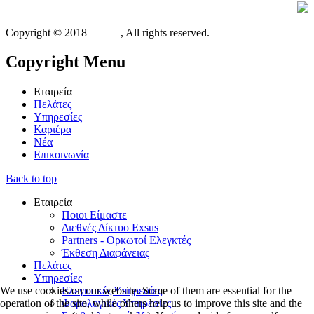
Copyright © 2018
Xit.gr
, All rights reserved.
Copyright
Menu
Εταιρεία
Πελάτες
Υπηρεσίες
Καριέρα
Νέα
Επικοινωνία
Back to top
Εταιρεία
Ποιοι Είμαστε
Διεθνές Δίκτυο Exsus
Partners - Ορκωτοί Ελεγκτές
Έκθεση Διαφάνειας
Πελάτες
Υπηρεσίες
We use cookies on our website. Some of them are essential for the
Ελεγκτικές Υπηρεσίες
operation of the site, while others help us to improve this site and the
Φορολογικές Υπηρεσίες