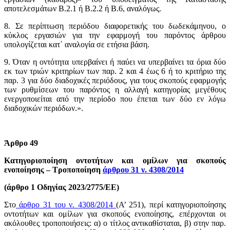
αποτελεσμάτων Β.2.1 ή Β.2.2 ή Β.6, αναλόγως.
8. Σε περίπτωση περιόδου διαφορετικής του δωδεκάμηνου, ο
κύκλος εργασιών για την εφαρμογή του παρόντος άρθρου
υπολογίζεται κατ΄ αναλογία σε ετήσια βάση.
9. Όταν η οντότητα υπερβαίνει ή παύει να υπερβαίνει τα όρια δύο
εκ των τριών κριτηρίων των παρ. 2 και 4 έως 6 ή το κριτήριο της
παρ. 3 για δύο διαδοχικές περιόδους, για τους σκοπούς εφαρμογής
των ρυθμίσεων του παρόντος η αλλαγή κατηγορίας μεγέθους
ενεργοποιείται από την περίοδο που έπεται των δύο εν λόγω
διαδοχικών περιόδων.».
Άρθρο 49
Κατηγοριοποίηση οντοτήτων και ομίλων για σκοπούς
ενοποίησης – Τροποποίηση
άρθρου 31 ν. 4308/2014
(άρθρο 1 Οδηγίας 2023/2775/ΕΕ)
Στο
άρθρο 31 του ν. 4308/2014
(Α’ 251), περί κατηγοριοποίησης
οντοτήτων και ομίλων για σκοπούς ενοποίησης, επέρχονται οι
ακόλουθες τροποποιήσεις: α) ο τίτλος αντικαθίσταται, β) στην παρ.