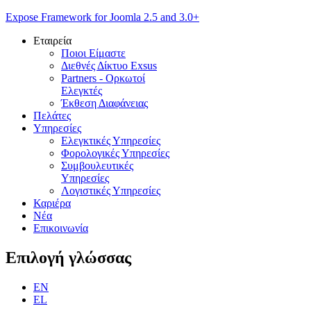
Expose Framework for Joomla 2.5 and 3.0+
Εταιρεία
Ποιοι Είμαστε
Διεθνές Δίκτυο Exsus
Partners - Ορκωτοί
Ελεγκτές
Έκθεση Διαφάνειας
Πελάτες
Υπηρεσίες
Ελεγκτικές Υπηρεσίες
Φορολογικές Υπηρεσίες
Συμβουλευτικές
Υπηρεσίες
Λογιστικές Υπηρεσίες
Καριέρα
Νέα
Επικοινωνία
Επιλογή
γλώσσας
EN
EL