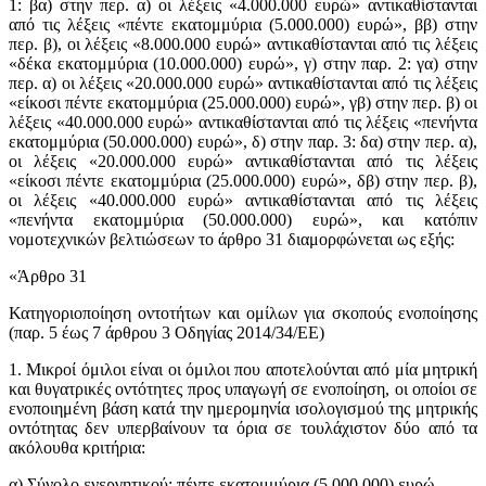
1: βα) στην περ. α) οι λέξεις «4.000.000 ευρώ» αντικαθίστανται
από τις λέξεις «πέντε εκατομμύρια (5.000.000) ευρώ», ββ) στην
περ. β), οι λέξεις «8.000.000 ευρώ» αντικαθίστανται από τις λέξεις
«δέκα εκατομμύρια (10.000.000) ευρώ», γ) στην παρ. 2: γα) στην
περ. α) οι λέξεις «20.000.000 ευρώ» αντικαθίστανται από τις λέξεις
«είκοσι πέντε εκατομμύρια (25.000.000) ευρώ», γβ) στην περ. β) οι
λέξεις «40.000.000 ευρώ» αντικαθίστανται από τις λέξεις «πενήντα
εκατομμύρια (50.000.000) ευρώ», δ) στην παρ. 3: δα) στην περ. α),
οι λέξεις «20.000.000 ευρώ» αντικαθίστανται από τις λέξεις
«είκοσι πέντε εκατομμύρια (25.000.000) ευρώ», δβ) στην περ. β),
οι λέξεις «40.000.000 ευρώ» αντικαθίστανται από τις λέξεις
«πενήντα εκατομμύρια (50.000.000) ευρώ», και κατόπιν
νομοτεχνικών βελτιώσεων το άρθρο 31 διαμορφώνεται ως εξής:
«Άρθρο 31
Κατηγοριοποίηση οντοτήτων και ομίλων για σκοπούς ενοποίησης
(παρ. 5 έως 7 άρθρου 3 Οδηγίας 2014/34/ΕΕ)
1. Μικροί όμιλοι είναι οι όμιλοι που αποτελούνται από μία μητρική
και θυγατρικές οντότητες προς υπαγωγή σε ενοποίηση, οι οποίοι σε
ενοποιημένη βάση κατά την ημερομηνία ισολογισμού της μητρικής
οντότητας δεν υπερβαίνουν τα όρια σε τουλάχιστον δύο από τα
ακόλουθα κριτήρια:
α) Σύνολο ενεργητικού: πέντε εκατομμύρια (5.000.000) ευρώ.