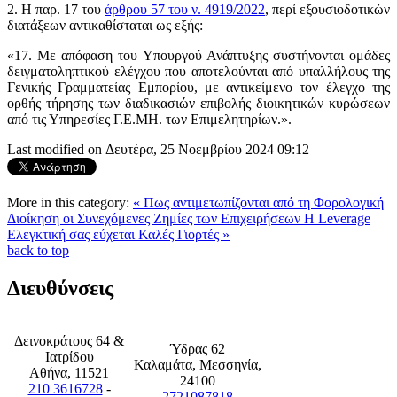
2. Η παρ. 17 του
άρθρου 57 του ν. 4919/2022
, περί εξουσιοδοτικών
διατάξεων αντικαθίσταται ως εξής:
«17. Με απόφαση του Υπουργού Ανάπτυξης συστήνονται ομάδες
δειγματοληπτικού ελέγχου που αποτελούνται από υπαλλήλους της
Γενικής Γραμματείας Εμπορίου, με αντικείμενο τον έλεγχο της
ορθής τήρησης των διαδικασιών επιβολής διοικητικών κυρώσεων
από τις Υπηρεσίες Γ.Ε.ΜΗ. των Επιμελητηρίων.».
Last modified on Δευτέρα, 25 Νοεμβρίου 2024 09:12
More in this category:
« Πως αντιμετωπίζονται από τη Φορολογική
Διοίκηση οι Συνεχόμενες Ζημίες των Επιχειρήσεων
Η Leverage
Ελεγκτική σας εύχεται Καλές Γιορτές »
back to top
Διευθύνσεις
Δεινοκράτους 64 &
Ύδρας 62
Ιατρίδου
Καλαμάτα, Μεσσηνία,
Αθήνα, 11521
24100
210 3616728
-
2721087818