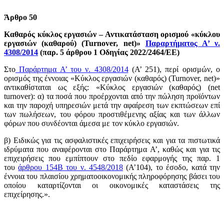
Άρθρο 50
Καθαρός κύκλος εργασιών – Αντικατάσταση ορισμού «κύκλου
εργασιών (καθαρού) (Turnover, net)»
Παραρτήματος Α’ ν.
4308/2014
(παρ. 5 άρθρου 1 Οδηγίας 2022/2464/ΕΕ)
Στο
Παράρτημα Α’ του ν. 4308/2014
(Α’ 251), περί ορισμών, ο
ορισμός της έννοιας «Κύκλος εργασιών (καθαρός) (Turnover, net)»
αντικαθίσταται ως εξής: «Κύκλος εργασιών (καθαρός) (net
turnover): α) τα ποσά που προέρχονται από την πώληση προϊόντων
και την παροχή υπηρεσιών μετά την αφαίρεση των εκπτώσεων επί
των πωλήσεων, του φόρου προστιθέμενης αξίας και των άλλων
φόρων που συνδέονται άμεσα με τον κύκλο εργασιών.
β) Ειδικώς για τις ασφαλιστικές επιχειρήσεις και για τα πιστωτικά
ιδρύματα που αναφέρονται στο Παράρτημα Α’, καθώς και για τις
επιχειρήσεις που εμπίπτουν στο πεδίο εφαρμογής της παρ. 1
του
άρθρου 154Β του ν. 4548/2018
(Α’104), το έσοδο, κατά την
έννοια του πλαισίου χρηματοοικονομικής πληροφόρησης βάσει του
οποίου καταρτίζονται οι οικονομικές καταστάσεις της
επιχείρησης.».