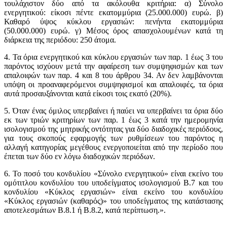
τουλάχιστον δύο από τα ακόλουθα κριτήρια: α) Σύνολο
ενεργητικού: είκοσι πέντε εκατομμύρια (25.000.000) ευρώ. β)
Καθαρό ύψος κύκλου εργασιών: πενήντα εκατομμύρια
(50.000.000) ευρώ. γ) Μέσος όρος απασχολουμένων κατά τη
διάρκεια της περιόδου: 250 άτομα.
4. Τα όρια ενεργητικού και κύκλου εργασιών των παρ. 1 έως 3 του
παρόντος ισχύουν μετά την αφαίρεση των συμψηφισμών και των
απαλοιφών των παρ. 4 και 8 του άρθρου 34. Αν δεν λαμβάνονται
υπόψη οι προαναφερόμενοι συμψηφισμοί και απαλοιφές, τα όρια
αυτά προσαυξάνονται κατά είκοσι τοις εκατό (20%).
5. Όταν ένας όμιλος υπερβαίνει ή παύει να υπερβαίνει τα όρια δύο
εκ των τριών κριτηρίων των παρ. 1 έως 3 κατά την ημερομηνία
ισολογισμού της μητρικής οντότητας για δύο διαδοχικές περιόδους,
για τους σκοπούς εφαρμογής των ρυθμίσεων του παρόντος η
αλλαγή κατηγορίας μεγέθους ενεργοποιείται από την περίοδο που
έπεται των δύο εν λόγω διαδοχικών περιόδων.
6. Το ποσό του κονδυλίου «Σύνολο ενεργητικού» είναι εκείνο του
ομότιτλου κονδυλίου του υποδείγματος ισολογισμού Β.7 και του
κονδυλίου «Κύκλος εργασιών» είναι εκείνο του κονδυλίου
«Κύκλος εργασιών (καθαρός)» του υποδείγματος της κατάστασης
αποτελεσμάτων Β.8.1 ή Β.8.2, κατά περίπτωση.».