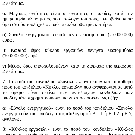
250 άτομα.
6. Μεγάλες οντότητες είναι οι οντότητες οι οποίες, κατά την
ημερομηνία κλεισίματος του ισολογισμού τους, υπερβαίνουν τα
όρια σε δύο τουλάχιστον από τα ακόλουθα τρία κριτήρια:
α) Σύνολο ενεργητικού: είκοσι πέντε εκατομμύρια (25.000.000)
ευρώ.
β) Καθαρό ύψος κύκλου εργασιών: πενήντα εκατομμύρια
(50.000.000) ευρώ.
γ) Μέσος όρος απασχολουμένων κατά τη διάρκεια της περιόδου:
250 άτομα.
7. Το ποσό του κονδυλίου «Σύνολο ενεργητικού» και το καθαρό
ποσό του κονδυλίου «Κύκλος εργασιών» που αναφέρονται σε αυτό
το άρθρο είναι εκείνα των αντίστοιχων κονδυλίων των
υποδειγμάτων χρηματοοικονομικών καταστάσεων, ως εξής:
α) «Σύνολο ενεργητικού» είναι το ποσό του κονδυλίου «Σύνολο
ενεργητικού» του υποδείγματος ισολογισμού Β.1.1 ή Β.1.2 ή Β.5,
αναλόγως,
β) «Κύκλος εργασιών» είναι το ποσό του κονδυλίου «Κύκλος
εργασιών (καθαρός)» του υποδείγματος της Κατάστασης