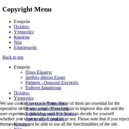
Copyright
Menu
Εταιρεία
Πελάτες
Υπηρεσίες
Καριέρα
Νέα
Επικοινωνία
Back to top
Εταιρεία
Ποιοι Είμαστε
Διεθνές Δίκτυο Exsus
Partners - Ορκωτοί Ελεγκτές
Έκθεση Διαφάνειας
Πελάτες
Υπηρεσίες
We use cookies on our website. Some of them are essential for the
Ελεγκτικές Υπηρεσίες
operation of the site, while others help us to improve this site and the
Φορολογικές Υπηρεσίες
user experience (tracking cookies). You can decide for yourself
Συμβουλευτικές Υπηρεσίες
whether you want to allow cookies or not. Please note that if you reject
Λογιστικές Υπηρεσίες
them, you may not be able to use all the functionalities of the site.
Καριέρα