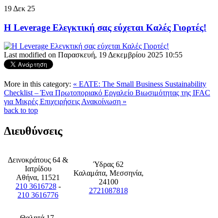
19
Δεκ
25
Η Leverage Ελεγκτική σας εύχεται Καλές Γιορτές!
Last modified on Παρασκευή, 19 Δεκεμβρίου 2025 10:55
More in this category:
« ΕΛΤΕ: The Small Business Sustainability
Checklist – Ένα Πρωτοποριακό Εργαλείο Βιωσιμότητας της IFAC
για Μικρές Επιχειρήσεις
Ανακοίνωση »
back to top
Διευθύνσεις
Δεινοκράτους 64 &
Ύδρας 62
Ιατρίδου
Καλαμάτα, Μεσσηνία,
Αθήνα, 11521
24100
210 3616728
-
2721087818
210 3616776
Θαλητά 17,