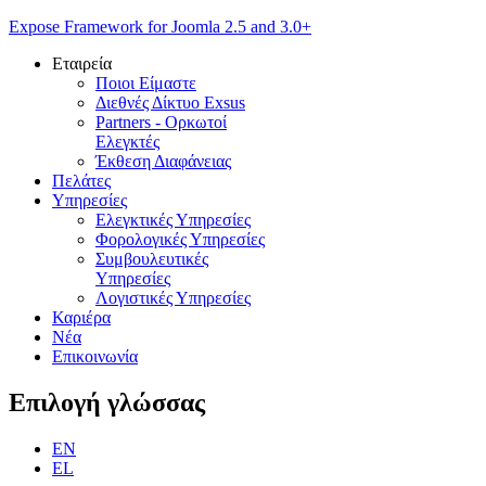
Expose Framework for Joomla 2.5 and 3.0+
Εταιρεία
Ποιοι Είμαστε
Διεθνές Δίκτυο Exsus
Partners - Ορκωτοί
Ελεγκτές
Έκθεση Διαφάνειας
Πελάτες
Υπηρεσίες
Ελεγκτικές Υπηρεσίες
Φορολογικές Υπηρεσίες
Συμβουλευτικές
Υπηρεσίες
Λογιστικές Υπηρεσίες
Καριέρα
Νέα
Επικοινωνία
Επιλογή
γλώσσας
EN
EL