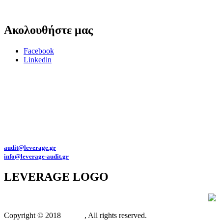
Ακολουθήστε
μας
Facebook
Linkedin
Για θέματα προστασίας προσωπικών δεδομένων παρακαλώ επικοινωνήστε
στο
dpo@leverage-audit.gr
Πολιτική προστασίας προσωπικών δεδομένων της Leverage Eλεγκτική Α.Ε.
Αριθμός Γ.Ε.ΜΗ. : 145992501000
Διευθύνσεις email:
audit@leverage.gr
info@leverage-audit.gr
LEVERAGE
LOGO
Copyright © 2018
Xit.gr
, All rights reserved.