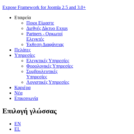
Expose Framework for Joomla 2.5 and 3.0+
Εταιρεία
Ποιοι Είμαστε
Διεθνές Δίκτυο Exsus
Partners - Ορκωτοί
Ελεγκτές
Έκθεση Διαφάνειας
Πελάτες
Υπηρεσίες
Ελεγκτικές Υπηρεσίες
Φορολογικές Υπηρεσίες
Συμβουλευτικές
Υπηρεσίες
Λογιστικές Υπηρεσίες
Καριέρα
Νέα
Επικοινωνία
Επιλογή
γλώσσας
EN
EL