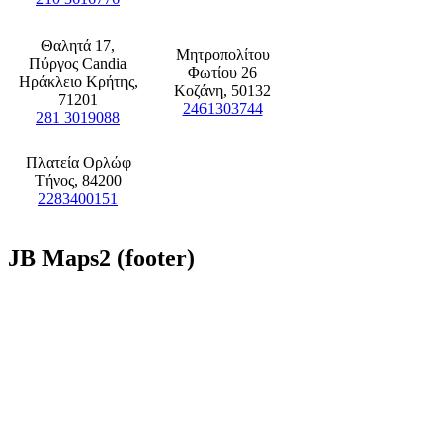
Θαλητά 17,
Μητροπολίτου
Πύργος Candia
Φωτίου 26
Ηράκλειο Κρήτης,
Κοζάνη, 50132
71201
2461303744
281 3019088
Πλατεία Ορλώφ
Τήνος, 84200
2283400151
JB
Maps2 (footer)