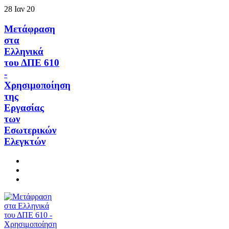
28
Ιαν
20
Μετάφραση
στα
Ελληνικά
του ΔΠΕ 610
-
Χρησιμοποίηση
της
Εργασίας
των
Εσωτερικών
Ελεγκτών