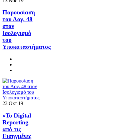
13
Νοε
19
Παρουσίαση
του Λογ. 48
στον
Ισολογισμό
του
Υποκαταστήματος
23
Οκτ
19
«Το Digital
Reporting
από τις
Εισηγμένες