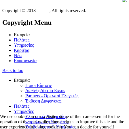
Copyright © 2018
Xit.gr
, All rights reserved.
Copyright
Menu
Εταιρεία
Πελάτες
Υπηρεσίες
Καριέρα
Νέα
Επικοινωνία
Back to top
Εταιρεία
Ποιοι Είμαστε
Διεθνές Δίκτυο Exsus
Partners - Ορκωτοί Ελεγκτές
Έκθεση Διαφάνειας
Πελάτες
Υπηρεσίες
We use cookies on our website. Some of them are essential for the
Ελεγκτικές Υπηρεσίες
operation of the site, while others help us to improve this site and the
Φορολογικές Υπηρεσίες
user experience (tracking cookies). You can decide for yourself
Συμβουλευτικές Υπηρεσίες