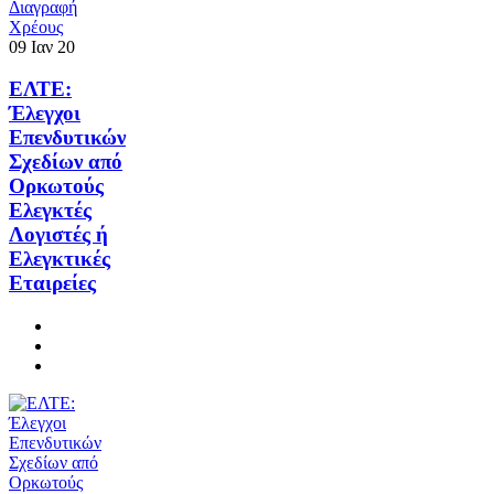
09
Ιαν
20
ΕΛΤΕ:
Έλεγχοι
Επενδυτικών
Σχεδίων από
Ορκωτούς
Ελεγκτές
Λογιστές ή
Ελεγκτικές
Εταιρείες