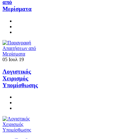
από
Μερίσματα
05
Ιουλ
19
Λογιστικός
Χειρισμός
Υπομίσθωσης