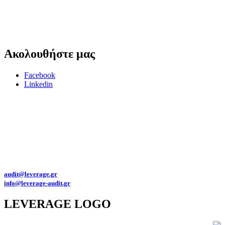
Ακολουθήστε
μας
Facebook
Linkedin
Για θέματα προστασίας προσωπικών δεδομένων παρακαλώ επικοινωνήστε
στο
dpo@leverage-audit.gr
Πολιτική προστασίας προσωπικών δεδομένων της Leverage Eλεγκτική Α.Ε.
Αριθμός Γ.Ε.ΜΗ. : 145992501000
Διευθύνσεις email:
audit@leverage.gr
info@leverage-audit.gr
LEVERAGE
LOGO