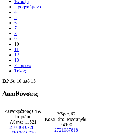
Έναρξη
Προηγούμενο
4
5
6
7
8
9
10
11
12
13
Επόμενο
Τέλος
Σελίδα 10 από 13
Διευθύνσεις
Δεινοκράτους 64 &
Ύδρας 62
Ιατρίδου
Καλαμάτα, Μεσσηνία,
Αθήνα, 11521
24100
210 3616728
-
2721087818
210 3616776