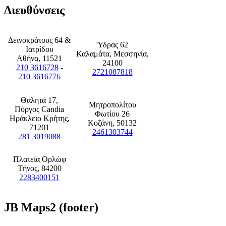
Διευθύνσεις
Δεινοκράτους 64 &
Ύδρας 62
Ιατρίδου
Καλαμάτα, Μεσσηνία,
Αθήνα, 11521
24100
210 3616728
-
2721087818
210 3616776
Θαλητά 17,
Μητροπολίτου
Πύργος Candia
Φωτίου 26
Ηράκλειο Κρήτης,
Κοζάνη, 50132
71201
2461303744
281 3019088
Πλατεία Ορλώφ
Τήνος, 84200
2283400151
JB
Maps2 (footer)