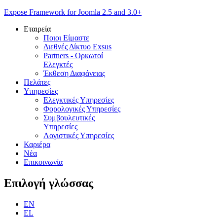
Expose Framework for Joomla 2.5 and 3.0+
Εταιρεία
Ποιοι Είμαστε
Διεθνές Δίκτυο Exsus
Partners - Ορκωτοί
Ελεγκτές
Έκθεση Διαφάνειας
Πελάτες
Υπηρεσίες
Ελεγκτικές Υπηρεσίες
Φορολογικές Υπηρεσίες
Συμβουλευτικές
Υπηρεσίες
Λογιστικές Υπηρεσίες
Καριέρα
Νέα
Επικοινωνία
Επιλογή
γλώσσας
EN
EL