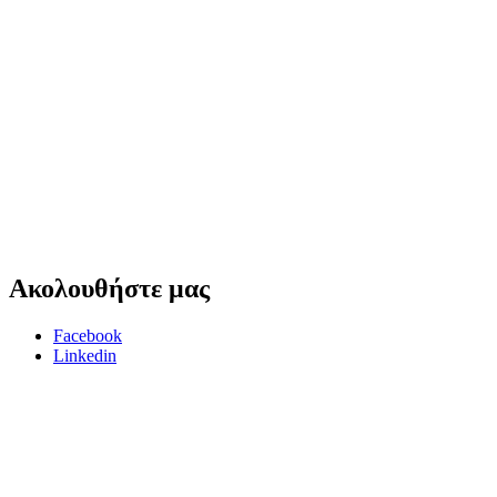
Ακολουθήστε
μας
Facebook
Linkedin
Για θέματα προστασίας προσωπικών δεδομένων παρακαλώ επικοινωνήστε στο
dp
Πολιτική προστασίας προσωπικών δεδομένων της Leverage Eλεγκτική Α.Ε.
Αριθμός Γ.Ε.ΜΗ. : 145992501000