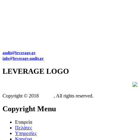
Για θέματα προστασίας προσωπικών δεδομένων παρακαλώ επικοινωνήστε
στο
dpo@leverage-audit.gr
Πολιτική προστασίας προσωπικών δεδομένων της Leverage Eλεγκτική Α.Ε.
Αριθμός Γ.Ε.ΜΗ. : 145992501000
Διευθύνσεις email:
audit@leverage.gr
info@leverage-audit.gr
LEVERAGE
LOGO
Copyright © 2018
Xit.gr
, All rights reserved.
Copyright
Menu
Εταιρεία
Πελάτες
Υπηρεσίες
Καριέρα