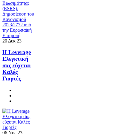
20
Δεκ
23
Η Leverage
Ελεγκτική
σας εύχεται
Καλές
Γιορτές
06
Νοε
23