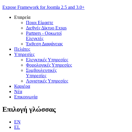
Expose Framework for Joomla 2.5 and 3.0+
Εταιρεία
Ποιοι Είμαστε
Διεθνές Δίκτυο Exsus
Partners - Ορκωτοί
Ελεγκτές
Έκθεση Διαφάνειας
Πελάτες
Υπηρεσίες
Ελεγκτικές Υπηρεσίες
Φορολογικές Υπηρεσίες
Συμβουλευτικές
Υπηρεσίες
Λογιστικές Υπηρεσίες
Καριέρα
Νέα
Επικοινωνία
Επιλογή
γλώσσας
EN
EL