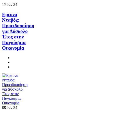
17
Ιαν
24
Ερευνα
Νταβός:
Προειδοποίηση
για Δύσκολο
Έτος στην
Παγκόσμια
Οικονομία
09
Ιαν
24