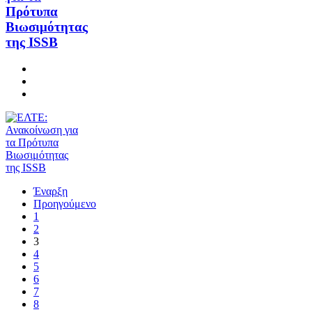
Πρότυπα
Βιωσιμότητας
της ISSB
Έναρξη
Προηγούμενο
1
2
3
4
5
6
7
8