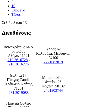
9
10
Επόμενο
Τέλος
Σελίδα 3 από 13
Διευθύνσεις
Δεινοκράτους 64 &
Ύδρας 62
Ιατρίδου
Καλαμάτα, Μεσσηνία,
Αθήνα, 11521
24100
210 3616728
-
2721087818
210 3616776
Θαλητά 17,
Μητροπολίτου
Πύργος Candia
Φωτίου 26
Ηράκλειο Κρήτης,
Κοζάνη, 50132
71201
2461303744
281 3019088
Πλατεία Ορλώφ